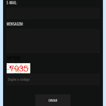
E-MAIL:
ATO
MENSAGEM:
CAPTCHA:
ENVIAR