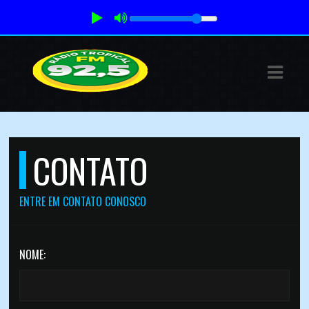
E
IAS
CONTATO
DOS
RAMAÇÃO
ENTRE EM CONTATO CONOSCO
TOS
S
NOME:
S
E