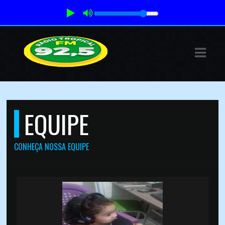
E
IAS
EQUIPE
DOS
RAMAÇÃO
CONHEÇA NOSSA EQUIPE
TOS
S
S
E