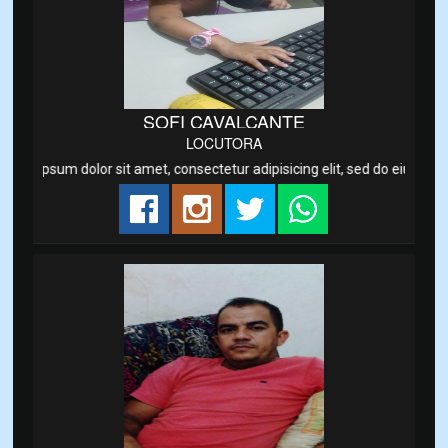
ATO
SOFI CAVALCANTE
LOCUTORA
em ipsum dolor sit amet, consectetur adipisicing elit, sed do eiusmod