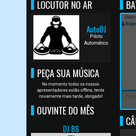
LOCUTOR NO AR
BA
Bem-
Rai
AutoDJ
Piloto
Automático
PEÇA SUA MÚSICA
No momento todos os nossos
apresentadores estão offline, tente
novamente mais tarde, obrigado!
OUVINTE DO MÊS
CÂ
DJ BS