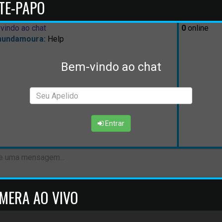
TE-PAPO
vindo ao chat
0
online
mundamoura:
Help
Bem-vindo ao chat
Entrar
MERA AO VIVO